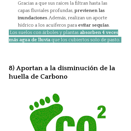
Gracias a que sus raíces la filtran hasta las
capas fluviales profundas,
previenen las
inundaciones
. Además, realizan un aporte
hídrico a los acuíferos para
evitar sequías
.
Los suelos con árboles y plantas
absorben 4 veces
más agua de lluvia
que los cubiertos solo de pasto.
8) Aportan a la disminución de la
huella de Carbono