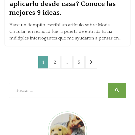
aplicarlo desde casa? Conoce las
mejores 9 ideas.
Hace un tiempito escribí un artículo sobre Moda
Circular, en realidad fue la puerta de entrada hacia
múltiples interrogantes que me ayudaron a pensar en…
Posts
PAGE
PAGE
PAGE
NEXT
1
2
…
5
pagination
PAGE
Buscar
SEARCH