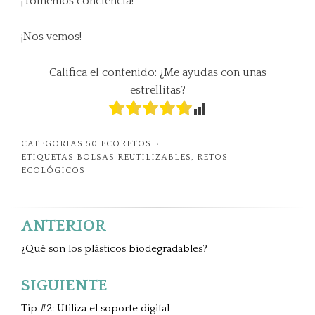
¡Tomemos conciencia!
¡Nos vemos!
Califica el contenido: ¿Me ayudas con unas
estrellitas?
CATEGORIAS
50 ECORETOS
ETIQUETAS
BOLSAS REUTILIZABLES
,
RETOS
ECOLÓGICOS
ANTERIOR
Navegación
de
¿Qué son los plásticos biodegradables?
entradas
SIGUIENTE
Tip #2: Utiliza el soporte digital